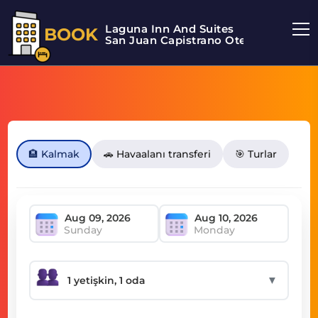
Laguna Inn And Suites
BOOK
San Juan Capistrano Otel
🏨 Kalmak
🚗 Havaalanı transferi
🎯 Turlar
Sunday
Monday
▼