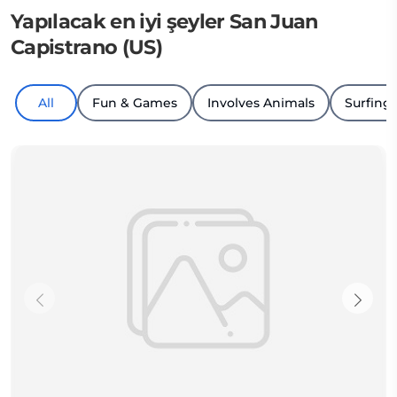
Yapılacak en iyi şeyler San Juan
Capistrano (US)
All
Fun & Games
Involves Animals
Surfing