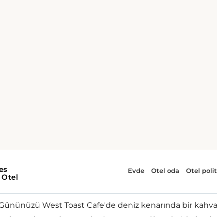
Gününüzü West Toast Cafe'de deniz kenarında bir kahval
bulunan bu mekan, avokado tostu, açaí kaseleri, kahvaltı b