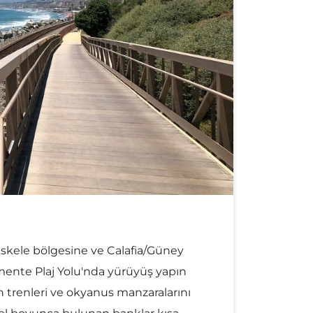
 iskele bölgesine ve Calafia/Güney
mente Plaj Yolu'nda yürüyüş yapın
en trenleri ve okyanus manzaralarını
. Yol boyunca bulunan banklar kısa