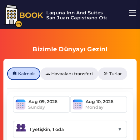
Laguna Inn And Suites
BOOK
San Juan Capistrano Otel
Bizimle Dünyayı Gezin!
🏨 Kalmak
🚗 Havaalanı transferi
🎯 Turlar
Sunday
Monday
▼