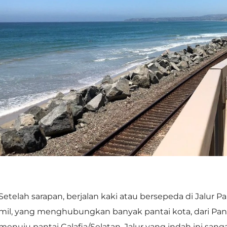
Setelah sarapan, berjalan kaki atau bersepeda di Jalur 
mil, yang menghubungkan banyak pantai kota, dari Pan
menuju pantai Calafia/Selatan. Jalur yang indah ini sang
berlari, atau berkendara santai sambil menikmati pesela
pemandangan laut. Bangku-bangku di sepanjang jalan