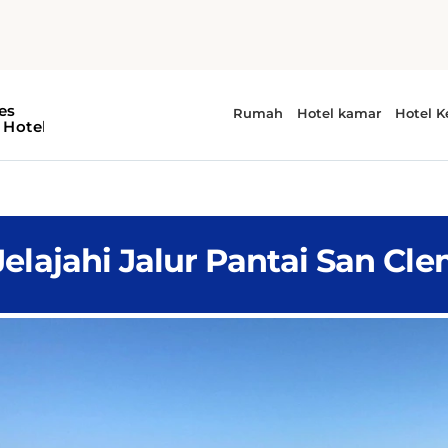
kafe ini menawarkan bahan-bahan segar dan organik den
bakar alpukat, mangkuk açaí, burrito sarapan, dan sand
sempurna dengan pemandangan laut dan suasana tepi p
Jelajahi Jalur Pantai San Cl