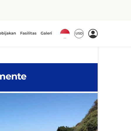
gan pilihan menu seperti roti
wich bagel. Kopi mereka berpadu
antai yang santai.
emente