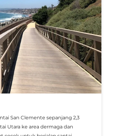
Pantai San Clemente sepanjang 2,3
tai Utara ke area dermaga dan
at cocok untuk berjalan santai,
ncar, kereta yang lewat, dan
 memungkinkan untuk istirahat