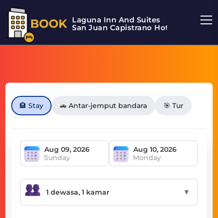
Laguna Inn And Suites
BOOK
San Juan Capistrano Hotel
🏨 Stay
🚗 Antar-jemput bandara
🎯 Tur
Sunday
Monday
▼