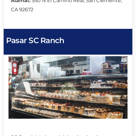
Alamat:
550 N El Camino Real, San Clemente,
CA 92672
Pasar SC Ranch