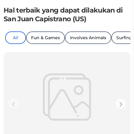
Hal terbaik yang dapat dilakukan di
San Juan Capistrano (US)
All
Fun & Games
Involves Animals
Surfing