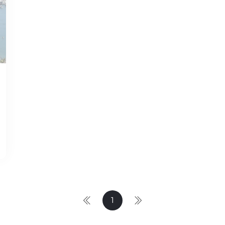
DEC 03, 2025
待办事项
加利福尼亚圣克莱门特
的10件事
阅读更多
1