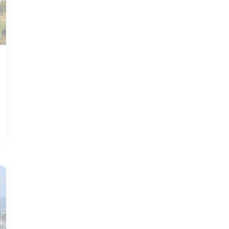
DEC 08, 2025
待办事项
圣克莱门特的十大最佳
步道和远足路线
阅读更多