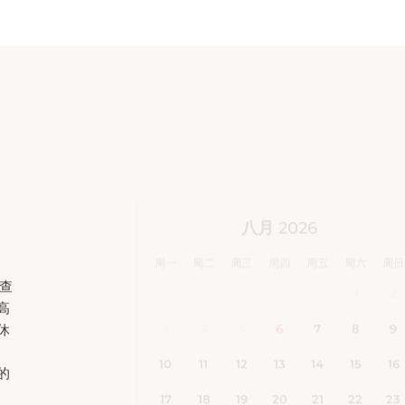
地查
高
休
的