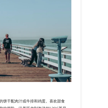
的饼干配肉汁或牛排和鸡蛋。喜欢甜食
的冒险，沿着延伸到海洋的1,296英尺
渔民垂钓希望能钓到大鱼。海鸥在头顶盘