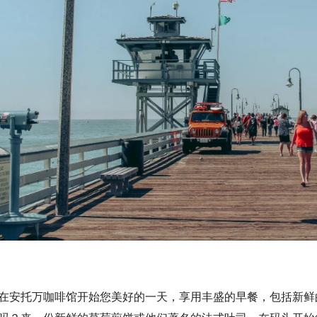
在安托万咖啡馆开始您美好的一天，享用丰盛的早餐，包括新鲜
吗？来一份新鲜的草莓煎饼或他们著名的法式吐司。在码头开始您
的木栈道悠闲地散步。观看冲浪者在板上等待下一波浪潮，以及