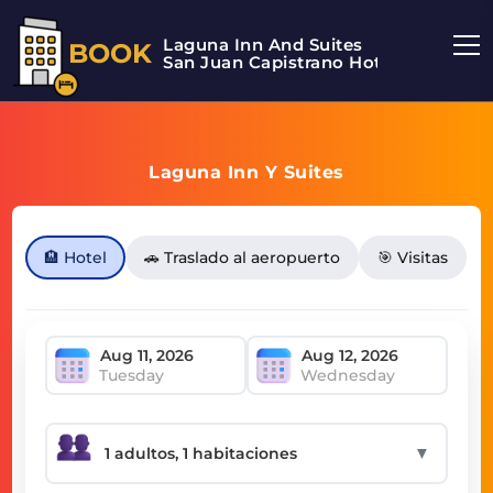
Laguna Inn And Suites
BOOK
San Juan Capistrano Hotel
Laguna Inn Y Suites
🏨 Hotel
🚗 Traslado al aeropuerto
🎯 Visitas
Tuesday
Wednesday
▼