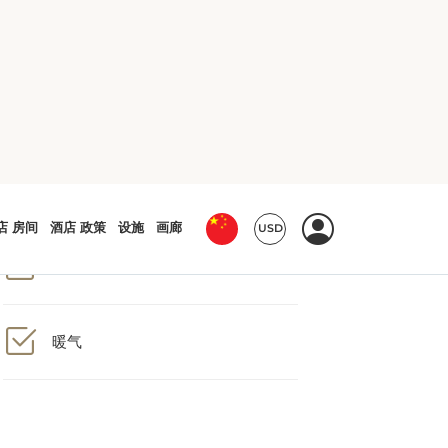
淋浴
冰箱
暖气