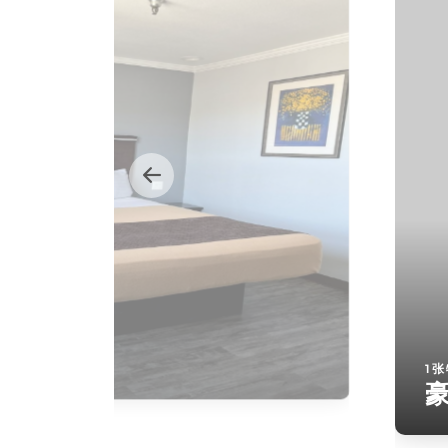
施的国王房
1
豪