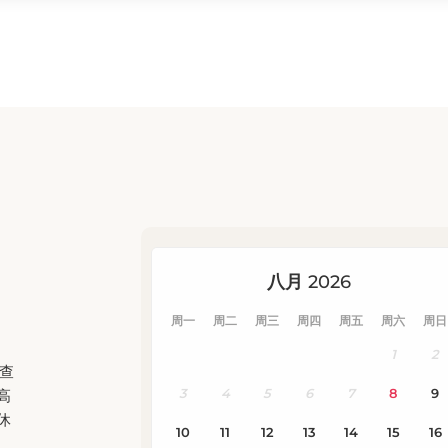
地查
高
休