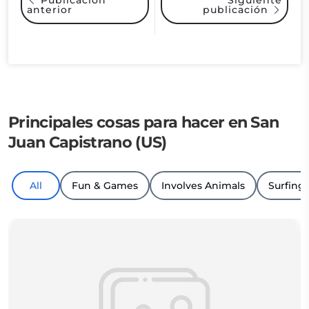
Publicación
anterior
publicación
Principales cosas para hacer en San
Juan Capistrano (US)
All
Fun & Games
Involves Animals
Surfing