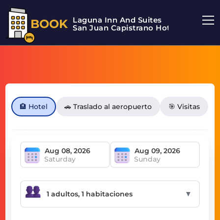
Laguna Inn And Suites
BOOK
San Juan Capistrano Hotel
🏨 Hotel
🚗 Traslado al aeropuerto
🎯 Visitas
Saturday
Sunday
▼